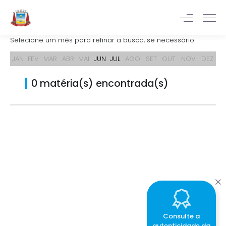
Selecione um mês para refinar a busca, se necessário.
JAN
FEV
MAR
ABR
MAI
JUN
JUL
AGO
SET
OUT
NOV
DEZ
0 matéria(s) encontrada(s)
Consulte a
autenticidade da