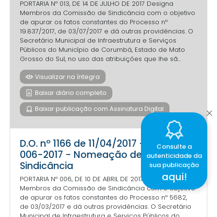
PORTARIA Nº 013, DE 14 DE JULHO DE 2017 Designa
Membros da Comissão de Sindicância com o objetivo
de apurar os fatos constantes do Processo nº
19.837/2017, de 03/07/2017 e dá outras providências. O
Secretário Municipal de Infraestrutura e Serviços
Públicos do Município de Corumbá, Estado de Mato
Grosso do Sul, no uso das atribuições que lhe sã...
Visualizar na íntegra
Baixar diário completo
Baixar publicação com Assinatura Digital
D.O. nº 1166 de 11/04/2017 - Portaria
Consulte a
006-2017 - Nomeação de membros
autenticidade da
Sindicância
sua publicação
aqui!
PORTARIA Nº 006, DE 10 DE ABRIL DE 2017 Designa
Membros da Comissão de Sindicância com o objetivo
de apurar os fatos constantes do Processo nº 5682,
de 03/03/2017 e dá outras providências. O Secretário
Municipal de Infraestrutura e Serviços Públicos do