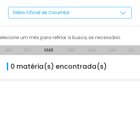
Diário Oficial de Corumbá
elecione um mês para refinar a busca, se necessário.
JAN
FEV
MAR
ABR
MAI
JUN
JUL
0 matéria(s) encontrada(s)