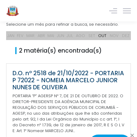
Selecione um mês para refinar a busca, se necessário.
JAN
FEV
MAR
ABR
MAI
JUN
JUL
AGO
SET
OUT
NOV
DEZ
2 matéria(s) encontrada(s)
D.O. nº 2518 de 21/10/2022 - PORTARIA
P 72022 - NOMEIA MARCELO JUNIOR
NUNES DE OLIVEIRA
PORTARIA “P” AGERSP Nº 7, DE 21 DE OUTUBRO DE 2022. O
DIRETOR-PRESIDENTE DA AGÊNCIA MUNICIPAL DE
REGULAÇÃO DOS SERVIÇOS PÚBLICOS DE CORUMBÁ -
AGESP, no uso das atribuições que lhe são conferidas
pelo art. 92, I da Lei Orgânica do Município c.c art. 1º, I
do Decreto nº 1.739, de 12 de janeiro de 2017, R E S O L V
E: Art. 1º Nomear MARCELO JUNI...