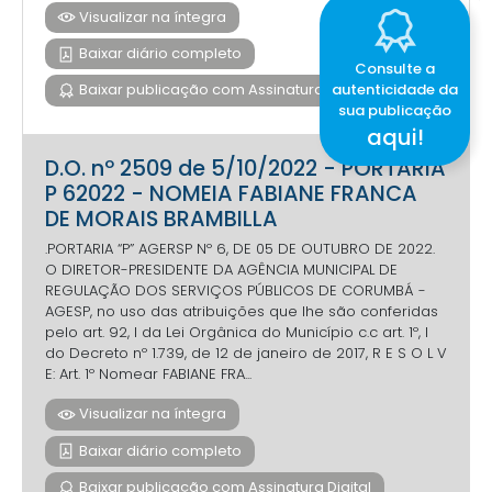
Visualizar na íntegra
Baixar diário completo
Consulte a
autenticidade da
Baixar publicação com Assinatura Digital
sua publicação
aqui!
D.O. nº 2509 de 5/10/2022 - PORTARIA
P 62022 - NOMEIA FABIANE FRANCA
DE MORAIS BRAMBILLA
.PORTARIA “P” AGERSP Nº 6, DE 05 DE OUTUBRO DE 2022.
O DIRETOR-PRESIDENTE DA AGÊNCIA MUNICIPAL DE
REGULAÇÃO DOS SERVIÇOS PÚBLICOS DE CORUMBÁ -
AGESP, no uso das atribuições que lhe são conferidas
pelo art. 92, I da Lei Orgânica do Município c.c art. 1º, I
do Decreto nº 1.739, de 12 de janeiro de 2017, R E S O L V
E: Art. 1º Nomear FABIANE FRA...
Visualizar na íntegra
Baixar diário completo
Baixar publicação com Assinatura Digital