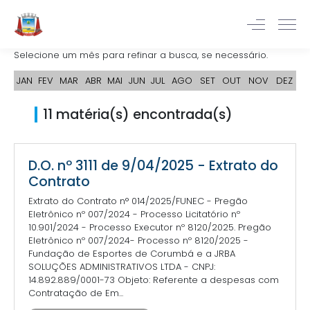
Selecione um mês para refinar a busca, se necessário.
JAN
FEV
MAR
ABR
MAI
JUN
JUL
AGO
SET
OUT
NOV
DEZ
11 matéria(s) encontrada(s)
D.O. nº 3111 de 9/04/2025 - Extrato do
Contrato
Extrato do Contrato n° 014/2025/FUNEC - Pregão
Eletrônico nº 007/2024 - Processo Licitatório nº
10.901/2024 - Processo Executor nº 8120/2025. Pregão
Eletrônico nº 007/2024- Processo nº 8120/2025 -
Fundação de Esportes de Corumbá e a JRBA
SOLUÇÕES ADMINISTRATIVOS LTDA - CNPJ:
14.892.889/0001-73 Objeto: Referente a despesas com
Contratação de Em...