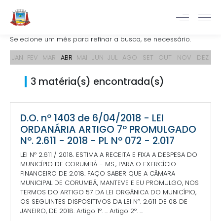
Selecione um mês para refinar a busca, se necessário.
JAN
FEV
MAR
ABR
MAI
JUN
JUL
AGO
SET
OUT
NOV
DEZ
3 matéria(s) encontrada(s)
D.O. nº 1403 de 6/04/2018 - LEI
ORDANÁRIA ARTIGO 7º PROMULGADO
Nº. 2.611 - 2018 - PL Nº 072 - 2.017
LEI Nº 2.611 / 2018. ESTIMA A RECEITA E FIXA A DESPESA DO
MUNICÍPIO DE CORUMBÁ - MS., PARA O EXERCÍCIO
FINANCEIRO DE 2.018. FAÇO SABER QUE A CÂMARA
MUNICIPAL DE CORUMBÁ, MANTEVE E EU PROMULGO, NOS
TERMOS DO ARTIGO 57 DA LEI ORGÂNICA DO MUNICÍPIO,
OS SEGUINTES DISPOSITIVOS DA LEI Nº. 2.611 DE 08 DE
JANEIRO, DE 2018. Artigo 1º. ... Artigo 2º. ...