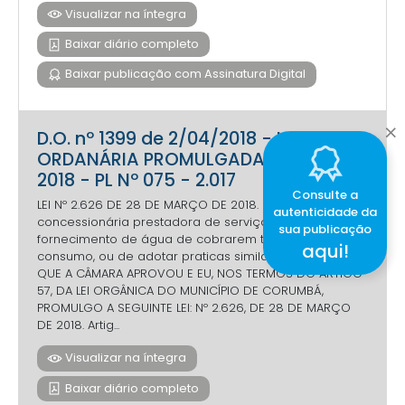
Visualizar na íntegra
Baixar diário completo
Baixar publicação com Assinatura Digital
D.O. nº 1399 de 2/04/2018 - LEI
ORDANÁRIA PROMULGADA Nº. 2.626 -
2018 - PL Nº 075 - 2.017
Consulte a
LEI Nº 2.626 DE 28 DE MARÇO DE 2018. Proíbe a
autenticidade da
concessionária prestadora de serviço de
sua publicação
fornecimento de água de cobrarem tarifa básica de
aqui!
consumo, ou de adotar praticas similar. FAÇO SABER
QUE A CÂMARA APROVOU E EU, NOS TERMOS DO ARTIGO
57, DA LEI ORGÂNICA DO MUNICÍPIO DE CORUMBÁ,
PROMULGO A SEGUINTE LEI: Nº 2.626, DE 28 DE MARÇO
DE 2018. Artig...
Visualizar na íntegra
Baixar diário completo