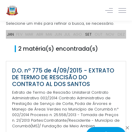
Selecione um mês para refinar a busca, se necessário.
JAN
FEV
MAR
ABR
MAI
JUN
JUL
AGO
SET
OUT
NOV
DEZ
2 matéria(s) encontrada(s)
D.O. nº 775 de 4/09/2015 - EXTRATO
DE TERMO DE RESCISÃO DO
CONTRATO AL DOS SANTOS
Extrato de Termo de Rescisão Unilateral Contrato
Administrativo 002/2014 Contrato Administrativo de
Prestação de Serviço de Corte, Poda de Árvores e
Manejo de Áreas Verdes no Município de Corumbá n.º
002/2014 Processo n. 25.558/2013 - Tomada de Preços
n. 21/2013 Partes:Contratante/Rescidente - Município de
Corumbá(MS)/ Fundação de Meio Ambien...