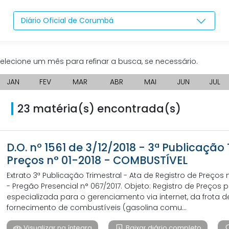
Diário Oficial de Corumbá
elecione um mês para refinar a busca, se necessário.
JAN
FEV
MAR
ABR
MAI
JUN
JUL
23 matéria(s) encontrada(s)
D.O. nº 1561 de 3/12/2018 - 3ª Publicação
Preços n° 01-2018 - COMBUSTÍVEL
Extrato 3ª Publicação Trimestral - Ata de Registro de Preços
- Pregão Presencial n° 067/2017. Objeto: Registro de Preços
especializada para o gerenciamento via internet, da frota 
fornecimento de combustíveis (gasolina comu...
Visualizar na íntegra
Baixar diário completo