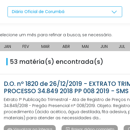
Diário Oficial de Corumbá
elecione um mês para refinar a busca, se necessário.
JAN
FEV
MAR
ABR
MAI
JUN
JUL
53 matéria(s) encontrada(s)
D.O. nº 1820 de 26/12/2019 - EXTRATO TR
PROCESSO 34.849 2018 PP 008 2019 - SM
Extrato 1ª Publicação Trimestral - Ata de Registro de Preços
34.849/2018 - Pregão Presencial n° 008/2019. Objeto: Regist
procedimento (ácido acético, água destilada, fita adesiva, p
materiais) para atender as necessidades da...
Visualizar na íntegra
Baixar diário completo