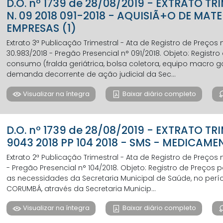
D.O. nº 1739 de 28/08/2019 - EXTRATO T
N. 09 2018 091-2018 - AQUISIÃ+O DE MAT
EMPRESAS (1)
Extrato 3ª Publicação Trimestral - Ata de Registro de Preços
30.983/2018 - Pregão Presencial n° 091/2018. Objeto: Registr
consumo (fralda geriátrica, bolsa coletora, equipo macro g
demanda decorrente de ação judicial da Sec...
Visualizar na íntegra
Baixar diário completo
D.O. nº 1739 de 28/08/2019 - EXTRATO TR
9043 2018 PP 104 2018 - SMS - MEDICAM
Extrato 2ª Publicação Trimestral - Ata de Registro de Preços
- Pregão Presencial n° 104/2018. Objeto: Registro de Preç
as necessidades da Secretaria Municipal de Saúde, no perí
CORUMBÁ, através da Secretaria Municip...
Visualizar na íntegra
Baixar diário completo