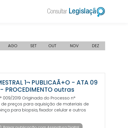
AGO
SET
OUT
NOV
DEZ
IMESTRAL 1¬ PUBLICAÃ+O - ATA 09
S - PROCEDIMENTO outras
 n° 009/2019 Originada do Processo n°
ro de preços para aquisição de materiais de
inça para biopsia, fixador celular e outros
Baixar publicação com Assinatura Digital