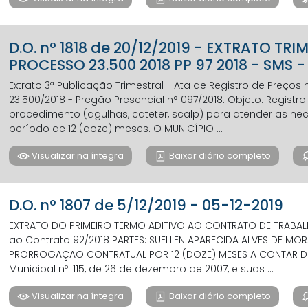
D.O. nº 1818 de 20/12/2019 - EXTRATO TR
PROCESSO 23.500 2018 PP 97 2018 - SMS
Extrato 3ª Publicação Trimestral - Ata de Registro de Preços
23.500/2018 - Pregão Presencial n° 097/2018. Objeto: Regist
procedimento (agulhas, cateter, scalp) para atender as ne
período de 12 (doze) meses. O MUNICÍPIO ...
Visualizar na íntegra
Baixar diário completo
D.O. nº 1807 de 5/12/2019 - 05-12-2019
EXTRATO DO PRIMEIRO TERMO ADITIVO AO CONTRATO DE TRABALH
ao Contrato 92/2018 PARTES: SUELLEN APARECIDA ALVES DE MO
PRORROGAÇÃO CONTRATUAL POR 12 (DOZE) MESES A CONTAR DE:
Municipal nº. 115, de 26 de dezembro de 2007, e suas ...
Visualizar na íntegra
Baixar diário completo