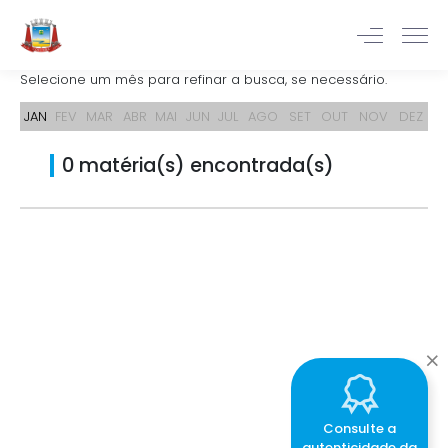
Selecione um mês para refinar a busca, se necessário.
JAN
FEV
MAR
ABR
MAI
JUN
JUL
AGO
SET
OUT
NOV
DEZ
0 matéria(s) encontrada(s)
Consulte a
autenticidade da