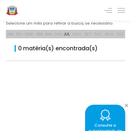
Selecione um mês para refinar a busca, se necessário.
JAN
FEV
MAR
ABR
MAI
JUN
JUL
AGO
SET
OUT
NOV
DEZ
0 matéria(s) encontrada(s)
Consulte a
autenticidade da