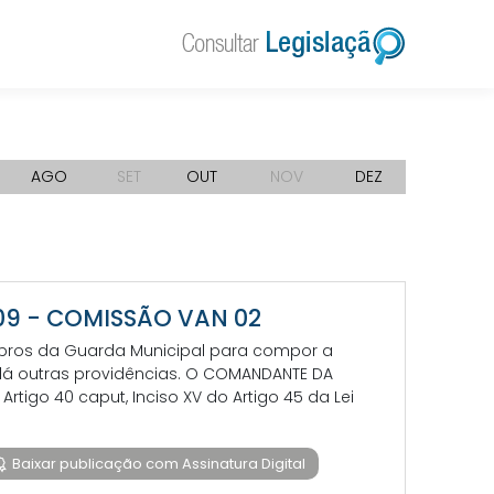
AGO
SET
OUT
NOV
DEZ
009 - COMISSÃO VAN 02
bros da Guarda Municipal para compor a
 dá outras providências. O COMANDANTE DA
rtigo 40 caput, Inciso XV do Artigo 45 da Lei
Baixar publicação com Assinatura Digital