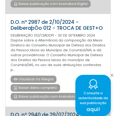
Baixar publicação com Assinatura Digital
D.O. nº 2987 de 2/10/2024 -
DeliberaþÒo 012 - TROCA DE GEST+O
DELIBERAÇÃO 012/CMDDPI - 30 DE SETEMBRO 2024
Dispõe sobre a Alternância da composição da Mesa
Diretora do Conselho Municipal de Defesa dos Direitos
da Pessoa Idosa do Município de Corumbá/MS, e dá
outras providências. O Conselho Municipal de Defesa
dos Direitos da Pessoa Idosa do município de
Corumbá/MS, no uso de suas atribuições conferidas
p...
Visualizar na íntegra
Baixar diário completo
Consulte a
Baixar publicação com Assinatura Digital
autenticidade da
sua publicação
aqui!
D.O. nº 2940 de 29/07/2024 -