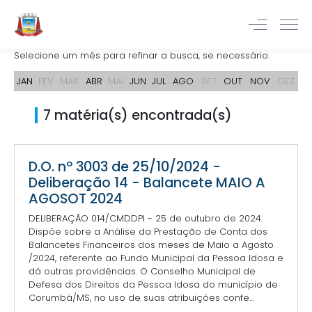
Selecione um mês para refinar a busca, se necessário.
JAN
FEV
MAR
ABR
MAI
JUN
JUL
AGO
SET
OUT
NOV
DEZ
7 matéria(s) encontrada(s)
D.O. nº 3003 de 25/10/2024 -
Deliberação 14 - Balancete MAIO A
AGOSOT 2024
DELIBERAÇÃO 014/CMDDPI - 25 de outubro de 2024.
Dispõe sobre a Análise da Prestação de Conta dos
Balancetes Financeiros dos meses de Maio a Agosto
/2024, referente ao Fundo Municipal da Pessoa Idosa e
dá outras providências. O Conselho Municipal de
Defesa dos Direitos da Pessoa Idosa do município de
Corumbá/MS, no uso de suas atribuições confe...