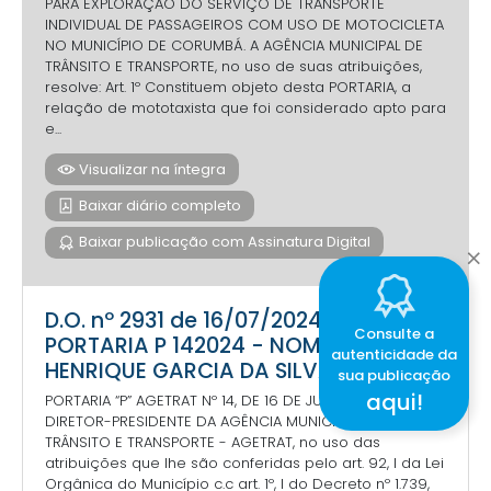
PARA EXPLORAÇÃO DO SERVIÇO DE TRANSPORTE
INDIVIDUAL DE PASSAGEIROS COM USO DE MOTOCICLETA
NO MUNICÍPIO DE CORUMBÁ. A AGÊNCIA MUNICIPAL DE
TRÂNSITO E TRANSPORTE, no uso de suas atribuições,
resolve: Art. 1º Constituem objeto desta PORTARIA, a
relação de mototaxista que foi considerado apto para
e...
Visualizar na íntegra
Baixar diário completo
Baixar publicação com Assinatura Digital
D.O. nº 2931 de 16/07/2024 -
Consulte a
PORTARIA P 142024 - NOMEIA PAULO
autenticidade da
HENRIQUE GARCIA DA SILVA
sua publicação
aqui!
PORTARIA “P” AGETRAT Nº 14, DE 16 DE JULHO DE 2024. O
DIRETOR-PRESIDENTE DA AGÊNCIA MUNICIPAL DE
TRÂNSITO E TRANSPORTE - AGETRAT, no uso das
atribuições que lhe são conferidas pelo art. 92, I da Lei
Orgânica do Município c.c art. 1º, I do Decreto nº 1.739,