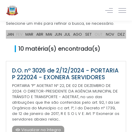
Selecione um mês para refinar a busca, se necessário.
JAN
FEV
MAR
ABR
MAI
JUN
JUL
AGO
SET
OUT
NOV
DEZ
10 matéria(s) encontrada(s)
D.O. nº 3026 de 2/12/2024 - PORTARIA
P 222024 - EXONERA SERVIDORES
PORTARIA “P” AGETRAT Nº 22, DE 02 DE DEZEMBRO DE
2024. O DIRETOR-PRESIDENTE DA AGÊNCIA MUNICIPAL DE
TRÂNSITO E TRANSPORTE - AGETRAT, no uso das
atribuições que lhe são conferidas pelo art. 92, I da Lei
Orgânica do Município c.c art. 1º, I do Decreto nº 1.739,
de 12 de janeiro de 2017, R E S O L V E: Art. 1º Exonerar os
servidores abaixo relac...
Visualizar na íntegra