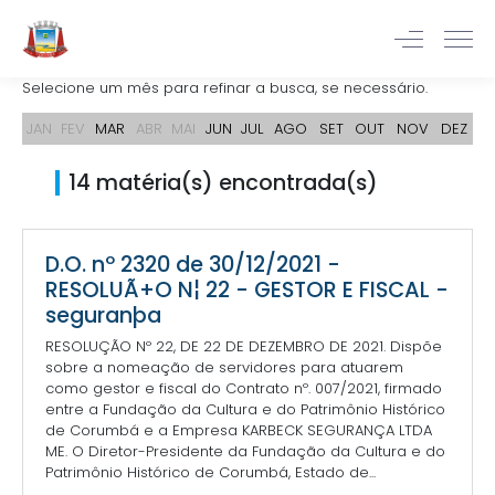
Selecione um mês para refinar a busca, se necessário.
JAN
FEV
MAR
ABR
MAI
JUN
JUL
AGO
SET
OUT
NOV
DEZ
14 matéria(s) encontrada(s)
D.O. nº 2320 de 30/12/2021 -
RESOLUÃ+O N¦ 22 - GESTOR E FISCAL -
seguranþa
RESOLUÇÃO Nº 22, DE 22 DE DEZEMBRO DE 2021. Dispõe
sobre a nomeação de servidores para atuarem
como gestor e fiscal do Contrato nº. 007/2021, firmado
entre a Fundação da Cultura e do Patrimônio Histórico
de Corumbá e a Empresa KARBECK SEGURANÇA LTDA
ME. O Diretor-Presidente da Fundação da Cultura e do
Patrimônio Histórico de Corumbá, Estado de...