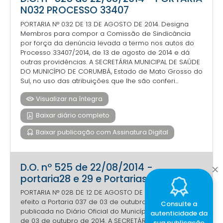
N032 PROCESSO 33407
PORTARIA N° 032 DE 13 DE AGOSTO DE 2014. Designa
Membros para compor a Comissão de Sindicância
por força da denúncia levada a termo nos autos do
Processo 33407/2014, de 13 de agosto de 2014 e dá
outras providências. A SECRETÁRIA MUNICIPAL DE SAÚDE
DO MUNICÍPIO DE CORUMBÁ, Estado de Mato Grosso do
Sul, no uso das atribuições que lhe são conferi...
Visualizar na íntegra
Baixar diário completo
Baixar publicação com Assinatura Digital
D.O. nº 525 de 22/08/2014 -
portaria28 e 29 e Portarias N° 030 e 31
PORTARIA N° 028 DE 12 DE AGOSTO DE 2014. Torna sem
efeito a Portaria 037 de 03 de outubro de 2013,
Consulte a
publicada no Diário Oficial do Município Edição nº. 311
autenticidade da
de 03 de outubro de 2014. A SECRETÁRIA MUNICIPAL DE
sua publicação