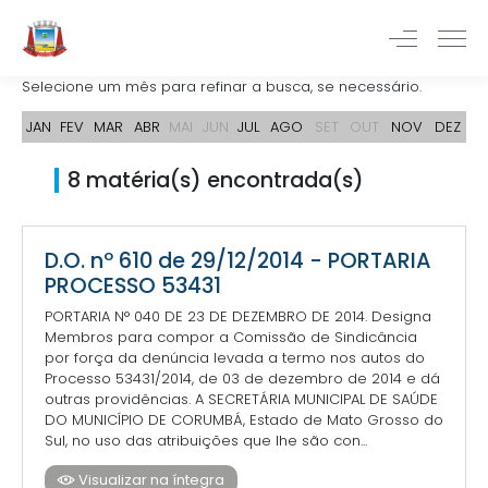
Selecione um mês para refinar a busca, se necessário.
JAN
FEV
MAR
ABR
MAI
JUN
JUL
AGO
SET
OUT
NOV
DEZ
8 matéria(s) encontrada(s)
D.O. nº 610 de 29/12/2014 - PORTARIA
PROCESSO 53431
PORTARIA N° 040 DE 23 DE DEZEMBRO DE 2014. Designa
Membros para compor a Comissão de Sindicância
por força da denúncia levada a termo nos autos do
Processo 53431/2014, de 03 de dezembro de 2014 e dá
outras providências. A SECRETÁRIA MUNICIPAL DE SAÚDE
DO MUNICÍPIO DE CORUMBÁ, Estado de Mato Grosso do
Sul, no uso das atribuições que lhe são con...
Visualizar na íntegra