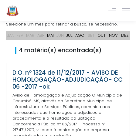
Selecione um mês para refinar a busca, se necessário.
JAN
FEV
MAR
ABR
MAI
JUN
JUL
AGO
SET
OUT
NOV
DEZ
4 matéria(s) encontrada(s)
D.O. nº 1324 de 11/12/2017 - AVISO DE
HOMOLOGAÇÃO-ADJUDICAÇÃO- CC
06 -2017 -ok
Aviso de Homologação e Adjudicação O Município de
Corumbá-MS, através da Secretaria Municipal de
Infraestrutura e Serviços Públicos, comunica aos
interessados que homologou e adjudicou o
procedimento e o resultado da Licitação
Concorrência Pública nº 06/2017 - Processo nº
217.471/2017, visando à contratação de empresa
especializada em prestação...