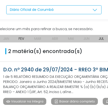
Diário Oficial de Corumbá
elecione um mês para refinar a busca, se necessário.
JAN
FEV
MAR
ABR
MAI
JUN
JUL
2 matéria(s) encontrada(s)
D.O. nº 2940 de 29/07/2024 - RREO 3º BI
1 de 5 RELATÓRIO RESUMIDO DA EXECUÇÃO ORÇAMENTÁRIA ORÇA
PERIODO: Janeiro a Junho 2024/BIMESTRE Maio - Junho RECEIT
BALANÇO ORÇAMENTÁRIO A REALIZAR BIMESTRE % (a) (b) (b/a) JA
RREO – ANEXO 1 (LRF, Art. 52, inciso I, alíne...
Visualizar na íntegra
Baixar diário completo