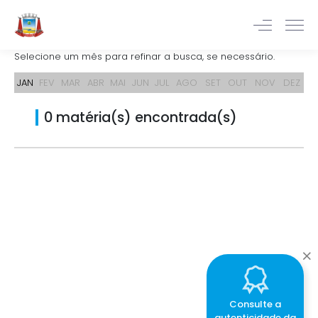
Selecione um mês para refinar a busca, se necessário.
JAN
FEV
MAR
ABR
MAI
JUN
JUL
AGO
SET
OUT
NOV
DEZ
0 matéria(s) encontrada(s)
Consulte a
autenticidade da