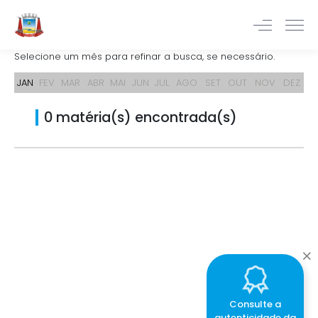
Selecione um mês para refinar a busca, se necessário.
JAN
FEV
MAR
ABR
MAI
JUN
JUL
AGO
SET
OUT
NOV
DEZ
0 matéria(s) encontrada(s)
Consulte a
autenticidade da