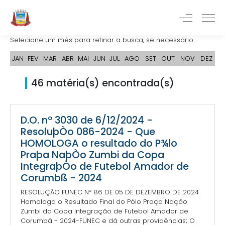
Selecione um mês para refinar a busca, se necessário.
JAN
FEV
MAR
ABR
MAI
JUN
JUL
AGO
SET
OUT
NOV
DEZ
46 matéria(s) encontrada(s)
D.O. nº 3030 de 6/12/2024 -
ResoluþÒo 086-2024 - Que
HOMOLOGA o resultado do P¾lo
Praþa NaþÒo Zumbi da Copa
IntegraþÒo de Futebol Amador de
Corumbß - 2024
RESOLUÇÃO FUNEC Nº 86 DE 05 DE DEZEMBRO DE 2024
Homologa o Resultado Final do Pólo Praça Nação
Zumbi da Copa Integração de Futebol Amador de
Corumbá - 2024-FUNEC e dá outras providências; O