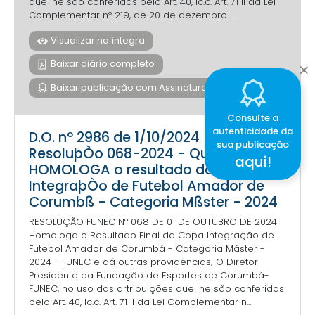
que lhe são conferidas pelo Art. 40, Ic.c. Art. 71 II da Lei
Complementar nº 219, de 20 de dezembro ...
Visualizar na íntegra
Baixar diário completo
Baixar publicação com Assinatura Digital
Consulte a
autenticidade da
D.O. nº 2986 de 1/10/2024 -
sua publicação
ResoluþÒo 068-2024 - Que
aqui!
HOMOLOGA o resultado da Copa
IntegraþÒo de Futebol Amador de
Corumbß - Categoria Mßster - 2024
RESOLUÇÃO FUNEC Nº 068 DE 01 DE OUTUBRO DE 2024
Homologa o Resultado Final da Copa Integração de
Futebol Amador de Corumbá - Categoria Máster -
2024 - FUNEC e dá outras providências; O Diretor-
Presidente da Fundação de Esportes de Corumbá-
FUNEC, no uso das artribuições que lhe são conferidas
pelo Art. 40, Ic.c. Art. 71 II da Lei Complementar n...