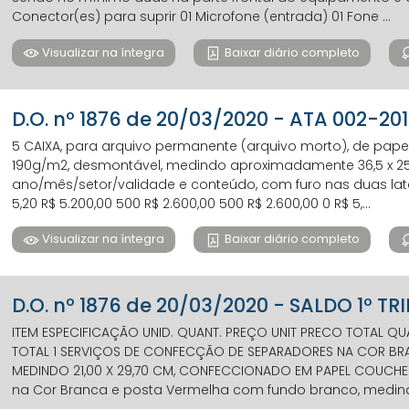
Conector(es) para suprir 01 Microfone (entrada) 01 Fone ...
Visualizar na íntegra
Baixar diário completo
D.O. nº 1876 de 20/03/2020 - ATA 002-20
5 CAIXA, para arquivo permanente (arquivo morto), de papel
190g/m2, desmontável, medindo aproximadamente 36,5 x 25
ano/mês/setor/validade e conteúdo, com furo nas duas latera
5,20 R$ 5.200,00 500 R$ 2.600,00 500 R$ 2.600,00 0 R$ 5,...
Visualizar na íntegra
Baixar diário completo
D.O. nº 1876 de 20/03/2020 - SALDO 1º TR
ITEM ESPECIFICAÇÃO UNID. QUANT. PREÇO UNIT PRECO TOTAL QU
TOTAL 1 SERVIÇOS DE CONFECÇÃO DE SEPARADORES NA COR B
MEDINDO 21,00 X 29,70 CM, CONFECCIONADO EM PAPEL COUCHE
na Cor Branca e posta Vermelha com fundo branco, medind.