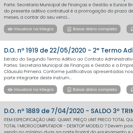
Parte: Secretaria Municipal de Finanças e Gestão e Eunice Br
do presente aditivo contratual é a prorrogação do prazo d
meses, a contar do seu venci...
Visualizar na íntegra
Baixar diário completo
D.O. nº 1919 de 22/05/2020 - 2° Termo Ad
Extrato do Segundo Termo Aditivo ao Contrato Administrativo 
Partes: Secretaria Municipal de Finanças e Gestão e a Empres
Cláusula Primeira: Conforme justificativas apresentadas nos
parte integrante deste instrum...
Visualizar na íntegra
Baixar diário completo
D.O. nº 1889 de 7/04/2020 - SALDO 3º TR
ITEM ESPECIFICAÇÃO UNID. QUANT. PREÇO UNIT PRECO TOTAL QU
TOTAL 1 MICROCOMPUTADOR - DESKTOP MODELO 7 Devem possuir
sendo no mínimo duas na parte frontal do equipamento e c