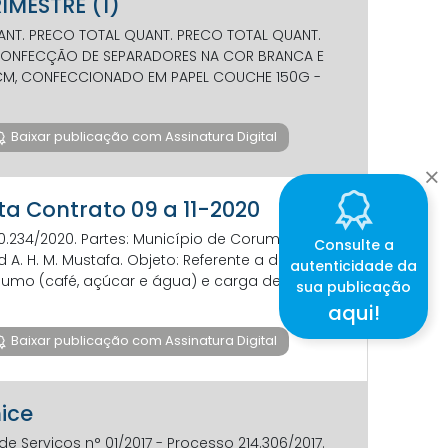
RIMESTRE (1)
UANT. PRECO TOTAL QUANT. PRECO TOTAL QUANT.
 CONFECÇÃO DE SEPARADORES NA COR BRANCA E
 CM, CONFECCIONADO EM PAPEL COUCHE 150G -
Baixar publicação com Assinatura Digital
ta Contrato 09 a 11-2020
20.234/2020. Partes: Município de Corumbá -
Consulte a
 A. H. M. Mustafa. Objeto: Referente a despesas
autenticidade da
sumo (café, açúcar e água) e carga de gás de
sua publicação
aqui!
Baixar publicação com Assinatura Digital
nice
e Serviços n° 01/2017 - Processo 214.306/2017.