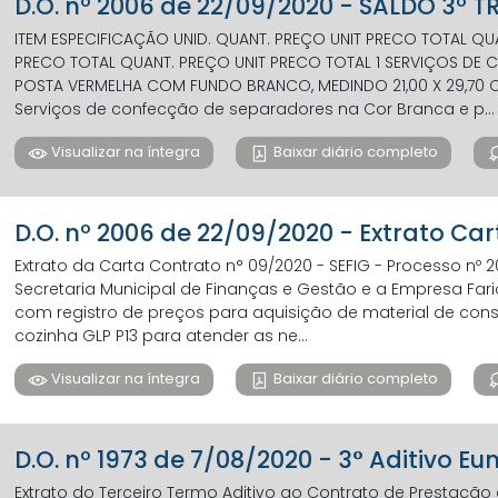
D.O. nº 2006 de 22/09/2020 - SALDO 3º T
ITEM ESPECIFICAÇÃO UNID. QUANT. PREÇO UNIT PRECO TOTAL Q
PRECO TOTAL QUANT. PREÇO UNIT PRECO TOTAL 1 SERVIÇOS DE
POSTA VERMELHA COM FUNDO BRANCO, MEDINDO 21,00 X 29,70
Serviços de confecção de separadores na Cor Branca e p...
Visualizar na íntegra
Baixar diário completo
D.O. nº 2006 de 22/09/2020 - Extrato Car
Extrato da Carta Contrato n° 09/2020 - SEFIG - Processo nº 
Secretaria Municipal de Finanças e Gestão e a Empresa Farid
com registro de preços para aquisição de material de con
cozinha GLP P13 para atender as ne...
Visualizar na íntegra
Baixar diário completo
D.O. nº 1973 de 7/08/2020 - 3° Aditivo Eu
Extrato do Terceiro Termo Aditivo ao Contrato de Prestação d