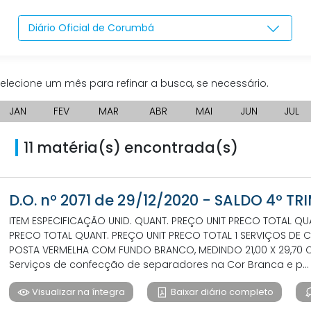
Diário Oficial de Corumbá
elecione um mês para refinar a busca, se necessário.
JAN
FEV
MAR
ABR
MAI
JUN
JUL
11 matéria(s) encontrada(s)
D.O. nº 2071 de 29/12/2020 - SALDO 4º TR
ITEM ESPECIFICAÇÃO UNID. QUANT. PREÇO UNIT PRECO TOTAL Q
PRECO TOTAL QUANT. PREÇO UNIT PRECO TOTAL 1 SERVIÇOS DE
POSTA VERMELHA COM FUNDO BRANCO, MEDINDO 21,00 X 29,70
Serviços de confecção de separadores na Cor Branca e p...
Visualizar na íntegra
Baixar diário completo