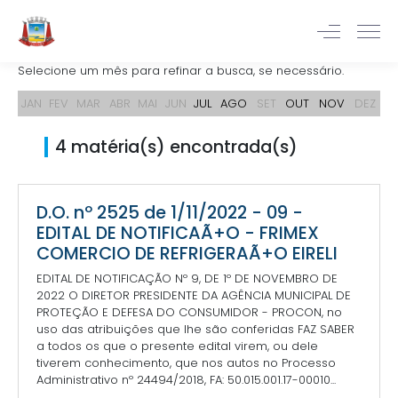
Selecione um mês para refinar a busca, se necessário.
JAN
FEV
MAR
ABR
MAI
JUN
JUL
AGO
SET
OUT
NOV
DEZ
4 matéria(s) encontrada(s)
D.O. nº 2525 de 1/11/2022 - 09 -
EDITAL DE NOTIFICAÃ+O - FRIMEX
COMERCIO DE REFRIGERAÃ+O EIRELI
EDITAL DE NOTIFICAÇÃO Nº 9, DE 1º DE NOVEMBRO DE
2022 O DIRETOR PRESIDENTE DA AGÊNCIA MUNICIPAL DE
PROTEÇÃO E DEFESA DO CONSUMIDOR - PROCON, no
uso das atribuições que lhe são conferidas FAZ SABER
a todos os que o presente edital virem, ou dele
tiverem conhecimento, que nos autos no Processo
Administrativo nº 24494/2018, FA: 50.015.001.17-00010...