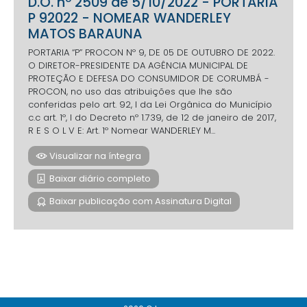
D.O. nº 2509 de 5/10/2022 - PORTARIA
P 92022 - NOMEAR WANDERLEY
MATOS BARAUNA
PORTARIA “P” PROCON Nº 9, DE 05 DE OUTUBRO DE 2022.
O DIRETOR-PRESIDENTE DA AGÊNCIA MUNICIPAL DE
PROTEÇÃO E DEFESA DO CONSUMIDOR DE CORUMBÁ -
PROCON, no uso das atribuições que lhe são
conferidas pelo art. 92, I da Lei Orgânica do Município
c.c art. 1º, I do Decreto nº 1.739, de 12 de janeiro de 2017,
R E S O L V E: Art. 1º Nomear WANDERLEY M...
Visualizar na íntegra
Baixar diário completo
Baixar publicação com Assinatura Digital