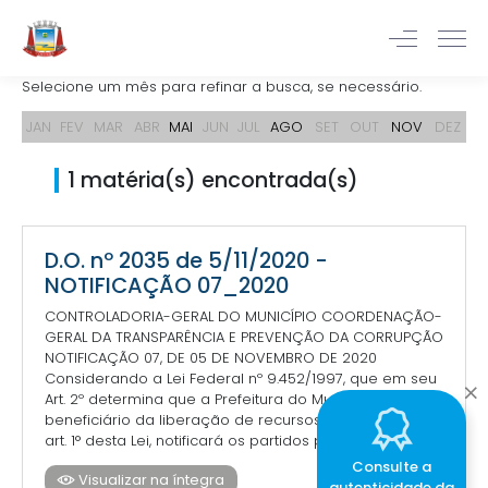
Selecione um mês para refinar a busca, se necessário.
JAN
FEV
MAR
ABR
MAI
JUN
JUL
AGO
SET
OUT
NOV
DEZ
1 matéria(s) encontrada(s)
D.O. nº 2035 de 5/11/2020 -
NOTIFICAÇÃO 07_2020
CONTROLADORIA-GERAL DO MUNICÍPIO COORDENAÇÃO-
GERAL DA TRANSPARÊNCIA E PREVENÇÃO DA CORRUPÇÃO
NOTIFICAÇÃO 07, DE 05 DE NOVEMBRO DE 2020
Considerando a Lei Federal nº 9.452/1997, que em seu
Art. 2º determina que a Prefeitura do Município
beneficiário da liberação de recursos, de que trata o
art. 1° desta Lei, notificará os partidos políticos, o...
Consulte a
Visualizar na íntegra
autenticidade da