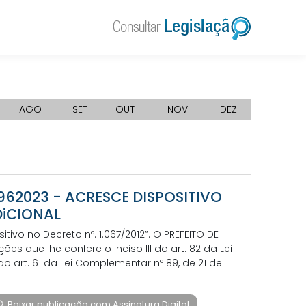
AGO
SET
OUT
NOV
DEZ
0962023 - ACRESCE DISPOSITIVO
DiCIONAL
ivo no Decreto nº. 1.067/2012”. O PREFEITO DE
s que lhe confere o inciso III do art. 82 da Lei
o art. 61 da Lei Complementar nº 89, de 21 de
Baixar publicação com Assinatura Digital