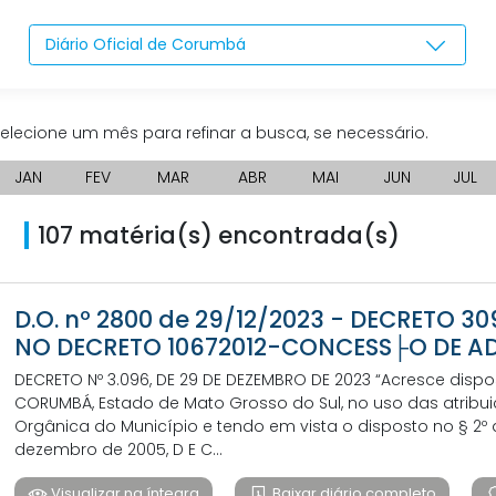
Diário Oficial de Corumbá
elecione um mês para refinar a busca, se necessário.
JAN
FEV
MAR
ABR
MAI
JUN
JUL
107 matéria(s) encontrada(s)
D.O. nº 2800 de 29/12/2023 - DECRETO 3
NO DECRETO 10672012-CONCESS├O DE A
DECRETO Nº 3.096, DE 29 DE DEZEMBRO DE 2023 “Acresce disposit
CORUMBÁ, Estado de Mato Grosso do Sul, no uso das atribuiçõe
Orgânica do Município e tendo em vista o disposto no § 2º d
dezembro de 2005, D E C...
Visualizar na íntegra
Baixar diário completo