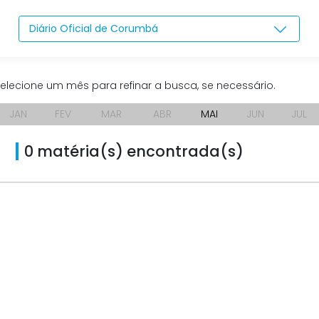
Diário Oficial de Corumbá
elecione um mês para refinar a busca, se necessário.
JAN
FEV
MAR
ABR
MAI
JUN
JUL
0 matéria(s) encontrada(s)