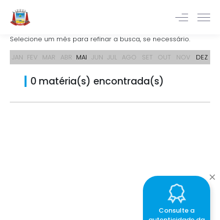
Selecione um mês para refinar a busca, se necessário.
JAN
FEV
MAR
ABR
MAI
JUN
JUL
AGO
SET
OUT
NOV
DEZ
0 matéria(s) encontrada(s)
Consulte a
autenticidade da