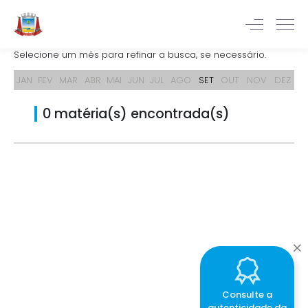
Selecione um mês para refinar a busca, se necessário.
JAN
FEV
MAR
ABR
MAI
JUN
JUL
AGO
SET
OUT
NOV
DEZ
0 matéria(s) encontrada(s)
Consulte a
autenticidade da