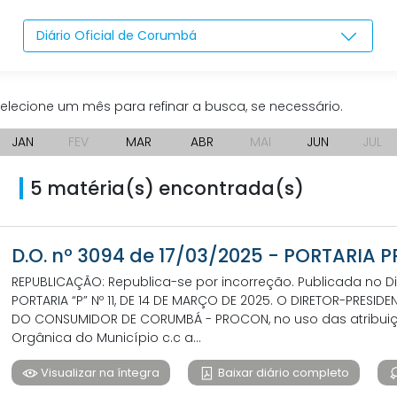
Diário Oficial de Corumbá
elecione um mês para refinar a busca, se necessário.
JAN
FEV
MAR
ABR
MAI
JUN
JUL
5 matéria(s) encontrada(s)
D.O. nº 3094 de 17/03/2025 - PORTARIA 
REPUBLICAÇÃO: Republica-se por incorreção. Publicada no Diá
PORTARIA “P” Nº 11, DE 14 DE MARÇO DE 2025. O DIRETOR-PRESI
DO CONSUMIDOR DE CORUMBÁ - PROCON, no uso das atribuições 
Orgânica do Município c.c a...
Visualizar na íntegra
Baixar diário completo