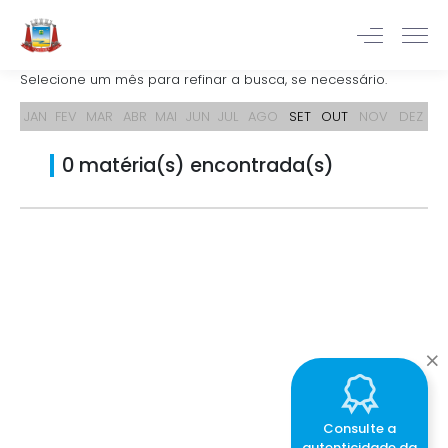
Selecione um mês para refinar a busca, se necessário.
JAN
FEV
MAR
ABR
MAI
JUN
JUL
AGO
SET
OUT
NOV
DEZ
0 matéria(s) encontrada(s)
Consulte a
autenticidade da