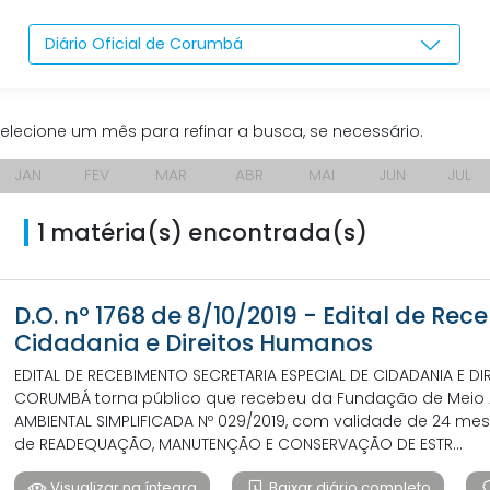
Diário Oficial de Corumbá
elecione um mês para refinar a busca, se necessário.
JAN
FEV
MAR
ABR
MAI
JUN
JUL
1 matéria(s) encontrada(s)
D.O. nº 1768 de 8/10/2019 - Edital de Re
Cidadania e Direitos Humanos
EDITAL DE RECEBIMENTO SECRETARIA ESPECIAL DE CIDADANIA E DI
CORUMBÁ torna público que recebeu da Fundação de Meio A
AMBIENTAL SIMPLIFICADA Nº 029/2019, com validade de 24 mese
de READEQUAÇÃO, MANUTENÇÃO E CONSERVAÇÃO DE ESTR...
Visualizar na íntegra
Baixar diário completo